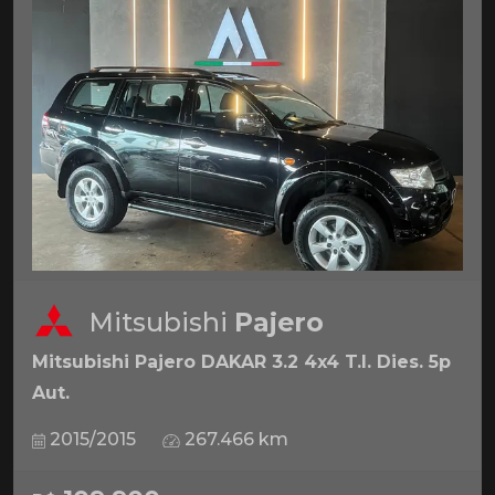
Mitsubishi
Pajero
Mitsubishi Pajero DAKAR 3.2 4x4 T.I. Dies. 5p
Aut.
2015/2015
267.466 km