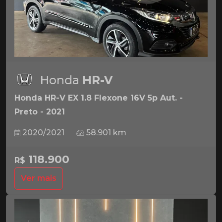
Honda
HR-V
Honda HR-V EX 1.8 Flexone 16V 5p Aut. -
Preto - 2021
2020/2021
58.901 km
118.900
R$
Ver mais