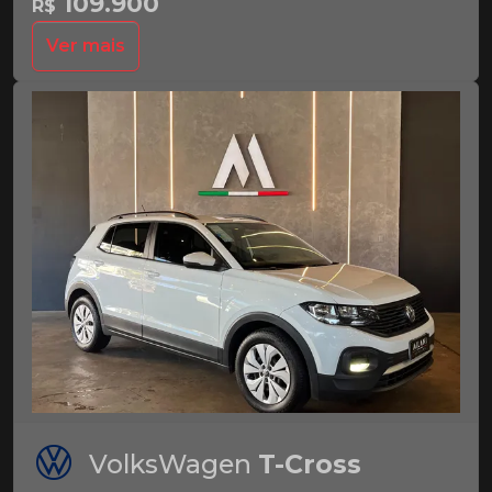
109.900
R$
Ver mais
VolksWagen
T-Cross