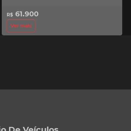
61.900
R$
Ver mais
io De Veículos