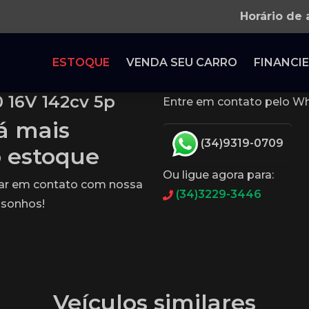
Horário de
ESTOQUE
VENDA SEU CARRO
FINANCIE
 16V 142cv 5p
Entre em contato pelo Wh
tá mais
(34)9319-0709
o estoque
Ou ligue agora para:
rar em contato com nossa
(34)3229-3446
 sonhos!
Veículos similares