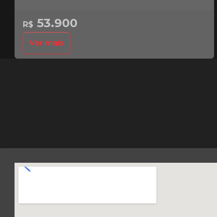
53.900
R$
Ver mais