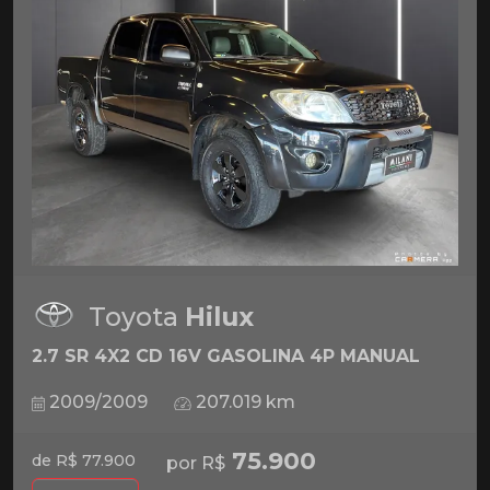
Toyota
Hilux
2.7 SR 4X2 CD 16V GASOLINA 4P MANUAL
2009/2009
207.019 km
75.900
de R$ 77.900
por R$