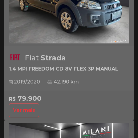
Fiat
Strada
1.4 MPI FREEDOM CD 8V FLEX 3P MANUAL
2019/2020
42.190 km
79.900
R$
Ver mais