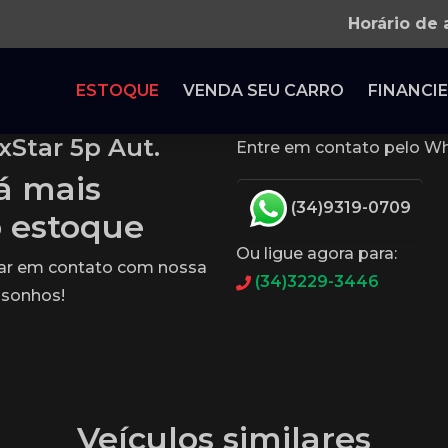
Horário de
ESTOQUE
VENDA SEU CARRO
FINANCIE
xStar 5p Aut.
Entre em contato pelo Wh
tá mais
(34)9319-0709
o estoque
Ou ligue agora para:
rar em contato com nossa
(34)3229-3446
 sonhos!
Veículos similares