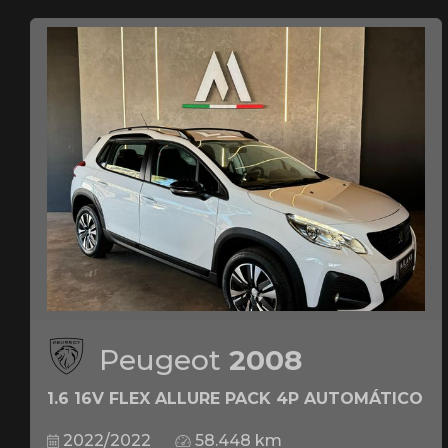
Peugeot
2008
1.6 16V FLEX ALLURE PACK 4P AUTOMÁTICO
2022/2022
58.448 km