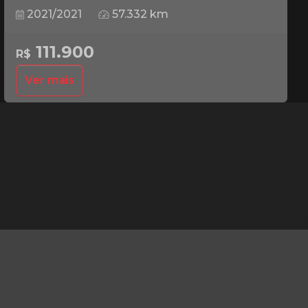
2021/2021
57.332 km
111.900
R$
Ver mais