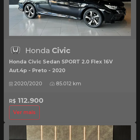
Honda
Civic
Honda Civic Sedan SPORT 2.0 Flex 16V
Aut.4p - Preto - 2020
2020/2020
85.012 km
112.900
R$
Ver mais