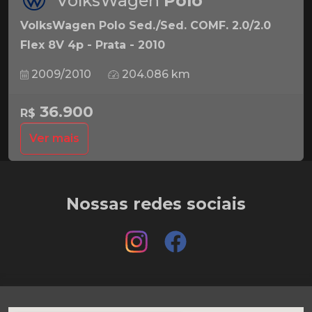
VolksWagen
Polo
VolksWagen Polo Sed./Sed. COMF. 2.0/2.0
Flex 8V 4p - Prata - 2010
2009/2010
204.086 km
36.900
R$
Ver mais
Nossas redes sociais