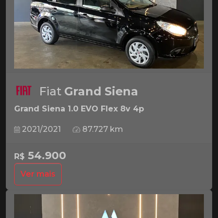
Fiat
Grand Siena
Grand Siena 1.0 EVO Flex 8v 4p
2021/2021
87.727 km
54.900
R$
Ver mais