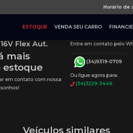
Horário de
ESTOQUE
VENDA SEU CARRO
FINANCIE
16V Flex Aut.
Entre em contato pelo Wh
tá mais
(34)9319-0709
o estoque
Ou ligue agora para:
rar em contato com nossa
(34)3229-3446
 sonhos!
Veículos similares