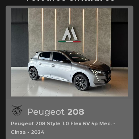
Peugeot
208
Peugeot 208 Style 1.0 Flex 6V 5p Mec. -
Cinza - 2024