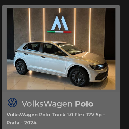
VolksWagen
Polo
VolksWagen Polo Track 1.0 Flex 12V 5p -
Prata - 2024