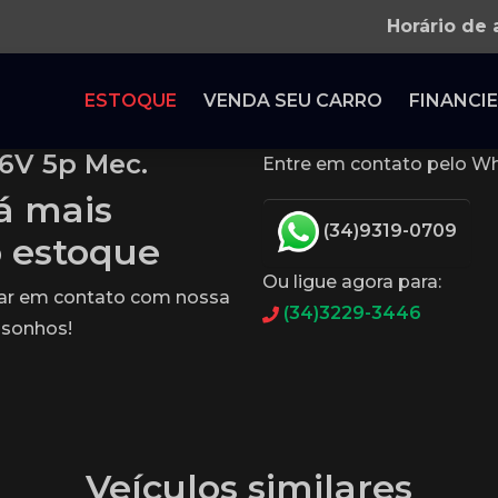
Horário de
ESTOQUE
VENDA SEU CARRO
FINANCIE
 6V 5p Mec.
Entre em contato pelo Wh
tá mais
(34)9319-0709
o estoque
Ou ligue agora para:
rar em contato com nossa
(34)3229-3446
 sonhos!
Veículos similares