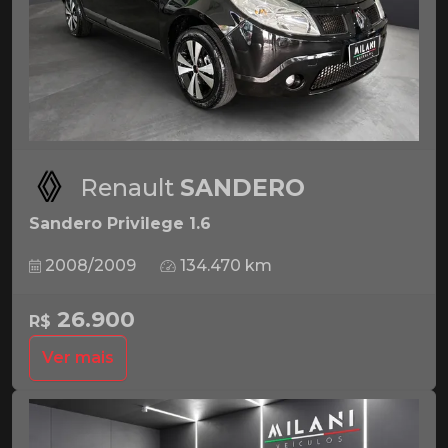
Renault
SANDERO
Sandero Privilege 1.6
2008/2009
134.470 km
26.900
R$
Ver mais