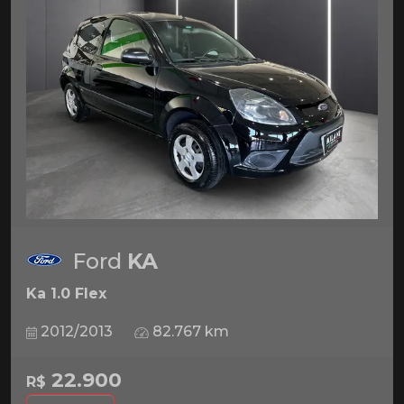
Ford
KA
Ka 1.0 Flex
2012/2013
82.767 km
22.900
R$