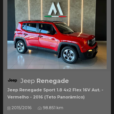
Jeep
Renegade
Jeep Renegade Sport 1.8 4x2 Flex 16V Aut. -
Vermelho - 2016 (Teto Panorâmico)
2015/2016
98.851 km