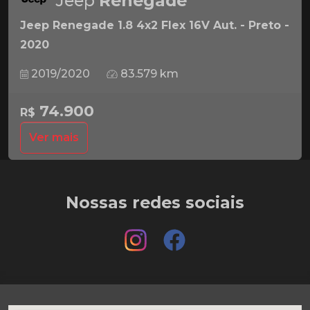
Jeep
Renegade
Jeep Renegade 1.8 4x2 Flex 16V Aut. - Preto -
2020
2019/2020
83.579 km
74.900
R$
Ver mais
Nossas redes sociais