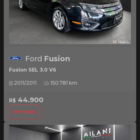
Ford
Fusion
Fusion SEL 3.0 V6
2011/2011
150.781 km
44.900
R$
Ver mais