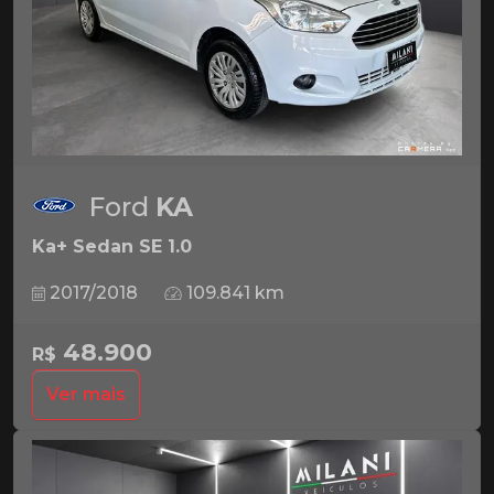
Ford
KA
Ka+ Sedan SE 1.0
2017/2018
109.841 km
48.900
R$
Ver mais