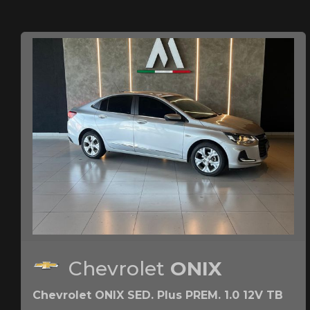
Chevrolet
ONIX
Chevrolet ONIX SED. Plus PREM. 1.0 12V TB