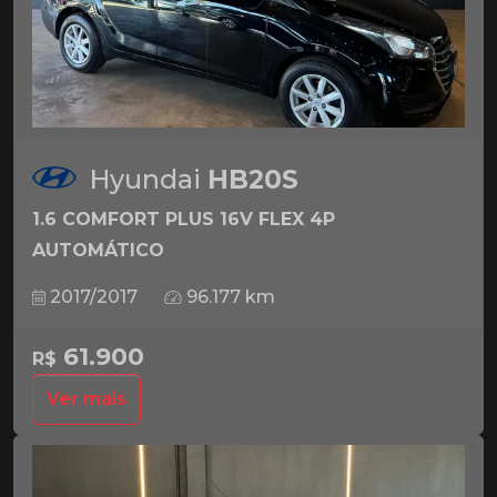
Hyundai
HB20S
1.6 COMFORT PLUS 16V FLEX 4P
AUTOMÁTICO
2017/2017
96.177 km
61.900
R$
Ver mais