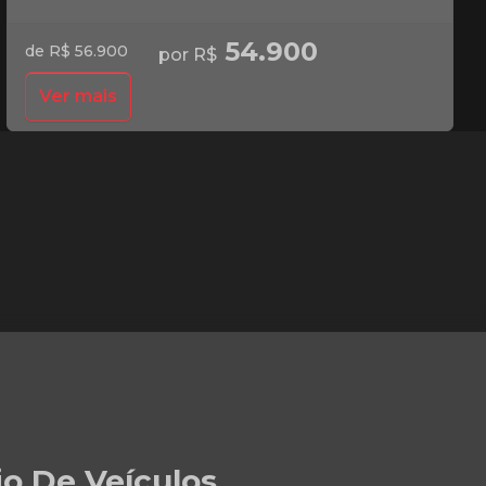
54.900
de R$ 56.900
por R$
Ver mais
io De Veículos