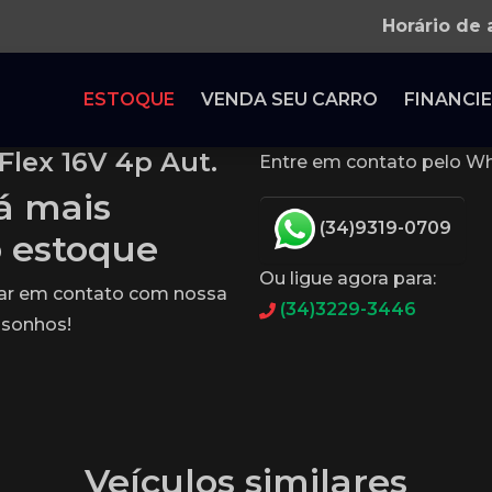
Horário de
ESTOQUE
VENDA SEU CARRO
FINANCIE
Flex 16V 4p Aut.
Entre em contato pelo Wh
tá mais
(34)9319-0709
o estoque
Ou ligue agora para:
rar em contato com nossa
(34)3229-3446
 sonhos!
Veículos similares