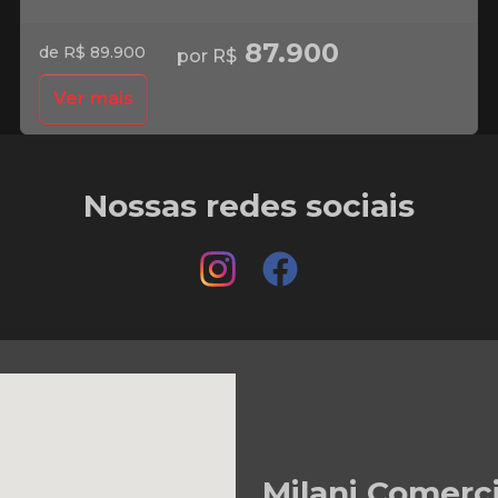
87.900
de R$ 89.900
por R$
Ver mais
Nossas redes sociais
Milani Comerc