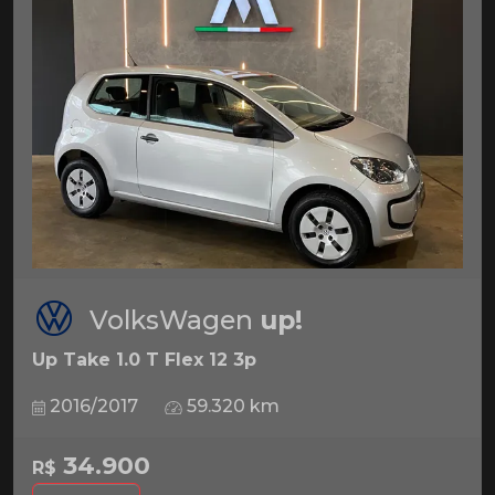
VolksWagen
up!
Up Take 1.0 T Flex 12 3p
2016/2017
59.320 km
34.900
R$