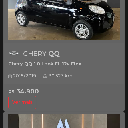
CHERY
QQ
Chery QQ 1.0 Look FL 12v Flex
2018/2019
30.523 km
34.900
R$
Ver mais