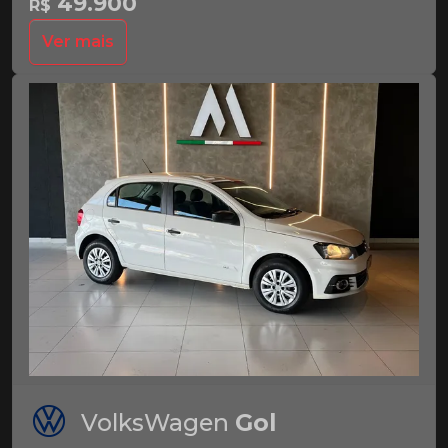
49.900
R$
Ver mais
VolksWagen
Gol