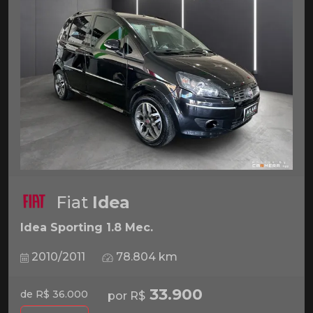
Fiat
Idea
Idea Sporting 1.8 Mec.
2010/2011
78.804 km
33.900
de R$ 36.000
por R$