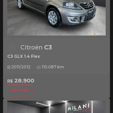
Citroën
C3
C3 GLX 1.4 Flex
2011/2012
110.087 km
28.900
R$
Ver mais