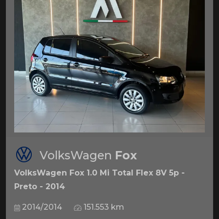
VolksWagen
Fox
VolksWagen Fox 1.0 Mi Total Flex 8V 5p -
Preto - 2014
2014/2014
151.553 km