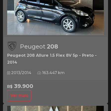
Peugeot
208
Peugeot 208 Allure 1.5 Flex 8V 5p - Preto -
2014
2013/2014
163.447 km
39.900
R$
Ver mais