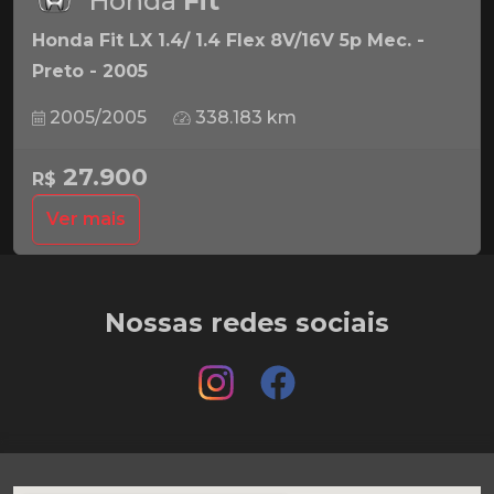
Honda
Fit
Honda Fit LX 1.4/ 1.4 Flex 8V/16V 5p Mec. -
Preto - 2005
2005/2005
338.183 km
27.900
R$
Ver mais
Nossas redes sociais