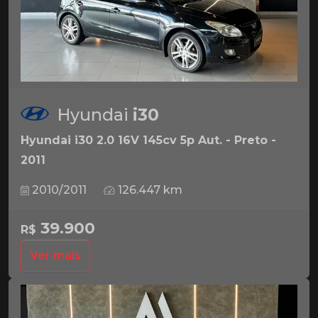
Hyundai
i30
Hyundai i30 2.0 16V 145cv 5p Aut. - Preto -
2011
2010/2011
126.447 km
39.900
R$
Ver mais