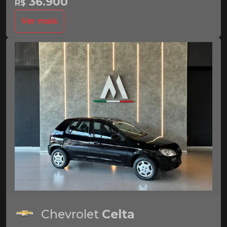
36.900
R$
Ver mais
Chevrolet
Celta