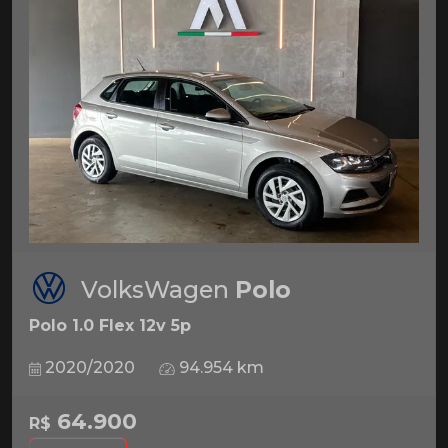
VolksWagen
Polo
Polo 1.0 Flex 12v 5p
2020/2020
94.954 km
64.900
R$