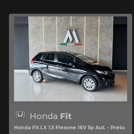
Honda
Fit
Honda Fit LX 1.5 Flexone 16V 5p Aut. - Preto