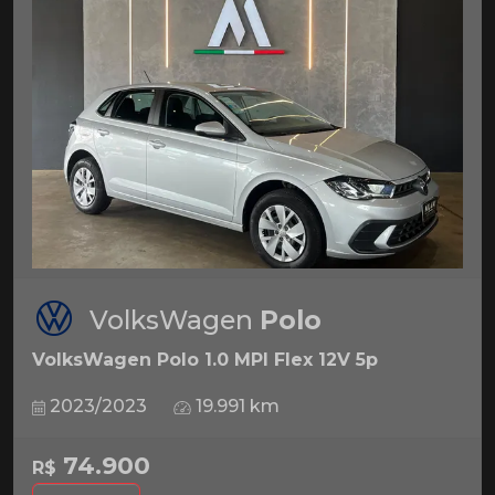
VolksWagen
Polo
VolksWagen Polo 1.0 MPI Flex 12V 5p
2023/2023
19.991 km
74.900
R$