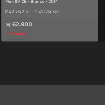
Flex 8V CE - Branco - 2014
2013/2014
201.712 km
62.900
R$
Ver mais