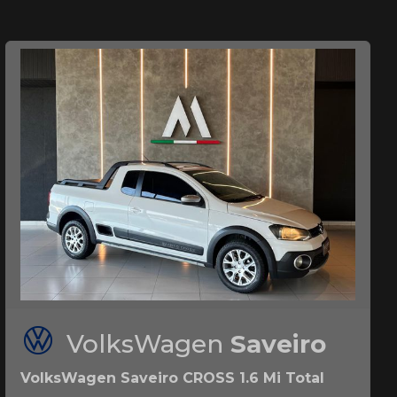
VolksWagen
Saveiro
VolksWagen Saveiro CROSS 1.6 Mi Total