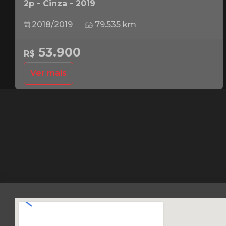
2p - Cinza - 2019
2018/2019
79.535 km
53.900
R$
Ver mais