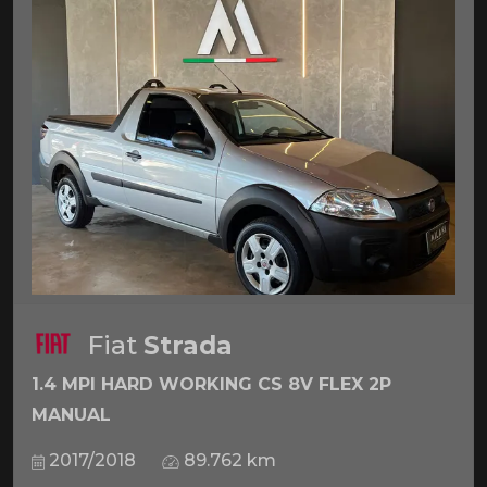
Fiat
Strada
1.4 MPI HARD WORKING CS 8V FLEX 2P
MANUAL
2017/2018
89.762 km