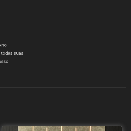
Ano:
 todas suas
osso