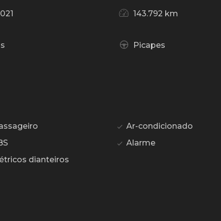
021
143.792 km
as
Picapes
assageiro
Ar-condicionado
BS
Alarme
étricos dianteiros