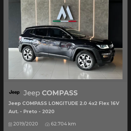
Jeep
COMPASS
Jeep COMPASS LONGITUDE 2.0 4x2 Flex 16V
Aut. - Preto - 2020
2019/2020
62.704 km