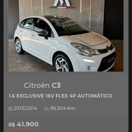
Citroën
C3
1.6 EXCLUSIVE 16V FLEX 4P AUTOMÁTICO
2013/2014
96.304 km
41.900
R$