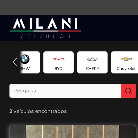
en
BMW
BYD
CHERY
Chevrolet
2
veículos encontrados