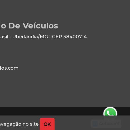
io De Veículos
rasil - Uberlândia/MG - CEP 38400714
los.com
navegação no site
OK