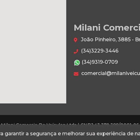
Milani Comerc
João Pinheiro, 3885 - B
(34)3229-3446
(34)9319-0709
comercial@milaniveicu
Milani Comercio De Veículos Ltda |
CNPJ 43.379.388/0001-96
Termos
Privacidade
a garantir a segurança e melhorar sua experiência de 