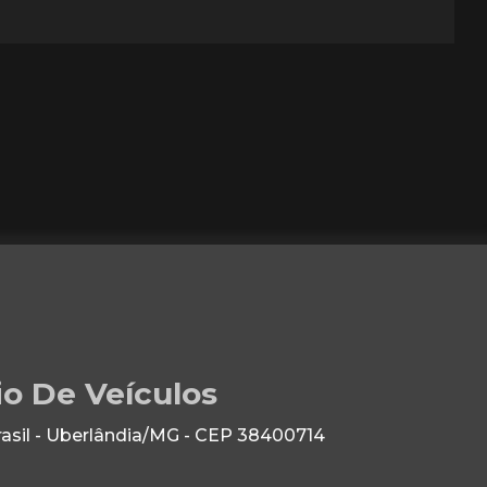
io De Veículos
rasil - Uberlândia/MG - CEP 38400714