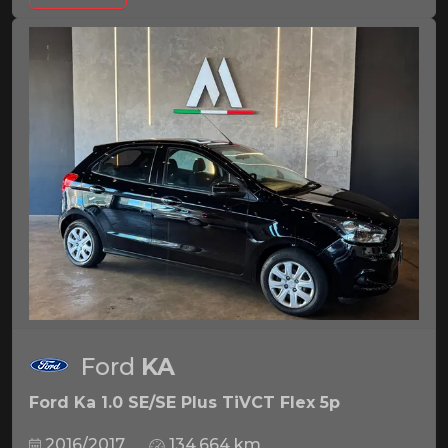
Ford
KA
Ford Ka 1.0 SE/SE Plus TiVCT Flex 5p
2016/2017
134.664 km