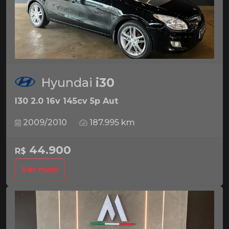
Hyundai
i30
I30 2.0 16v 145cv 5p Aut
2009/2010
187.995 km
44.900
R$
Ver mais