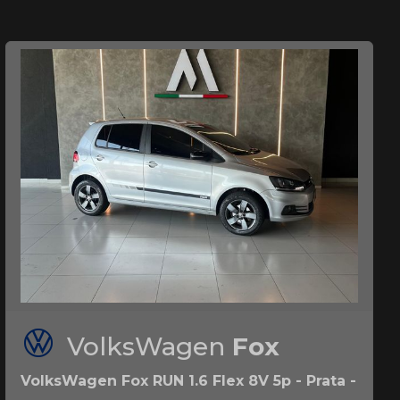
VolksWagen
Fox
VolksWagen Fox RUN 1.6 Flex 8V 5p - Prata -