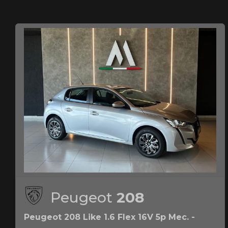
Peugeot
208
Peugeot 208 Like 1.6 Flex 16V 5p Mec. -