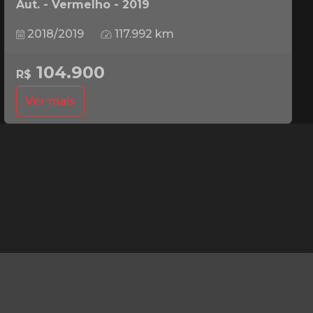
Aut. - Vermelho - 2019
2018/2019
117.992 km
104.900
R$
Ver mais