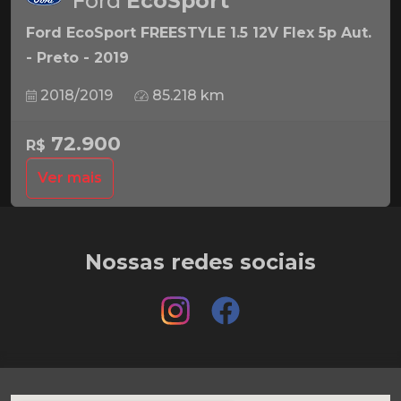
Ford
EcoSport
Ford EcoSport FREESTYLE 1.5 12V Flex 5p Aut.
- Preto - 2019
2018/2019
85.218 km
72.900
R$
Ver mais
Nossas redes sociais