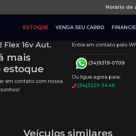
Horário de
ESTOQUE
VENDA SEU CARRO
FINANCIE
 Flex 16v Aut.
Entre em contato pelo Wh
tá mais
(34)9319-0709
o estoque
Ou ligue agora para:
rar em contato com nossa
(34)3229-3446
 sonhos!
Veículos similares