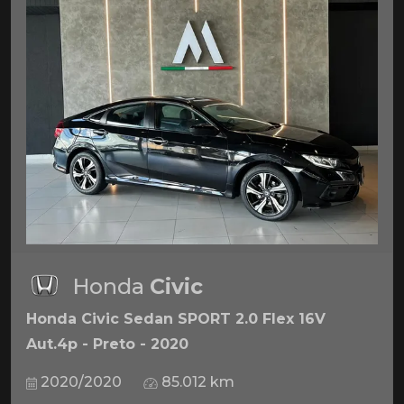
Honda
Civic
Honda Civic Sedan SPORT 2.0 Flex 16V
Aut.4p - Preto - 2020
2020/2020
85.012 km