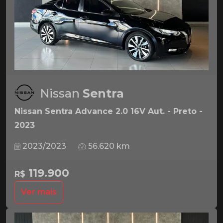
Nissan
Sentra
Nissan Sentra Advance 2.0 16V Aut. - Preto -
2023
2023/2023
56.620 km
119.900
R$
Ver mais