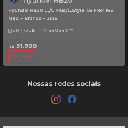
Hyundai
HB20
Hyundai HB20 C./C.Plus/C.Style 1.6 Flex 16V
Mec. - Branco - 2015
2014/2015
89.084 km
51.900
R$
Ver mais
Nossas redes sociais