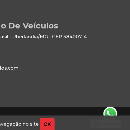
io De Veículos
rasil - Uberlândia/MG - CEP 38400714
los.com
navegação no site
OK