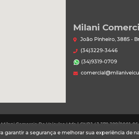
Milani Comerc
João Pinheiro, 3885 - B
(34)3229-3446
(34)9319-0709
comercial@milaniveicu
Milani Comercio De Veículos Ltda |
CNPJ 43.379.388/0001-96
Termos
Privacidade
a garantir a segurança e melhorar sua experiência de 