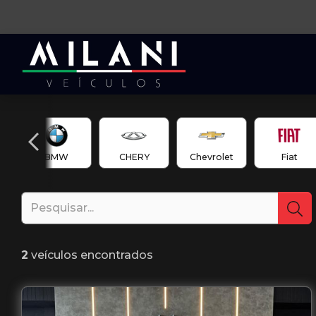
en
BMW
CHERY
Chevrolet
Fiat
2
veículos encontrados